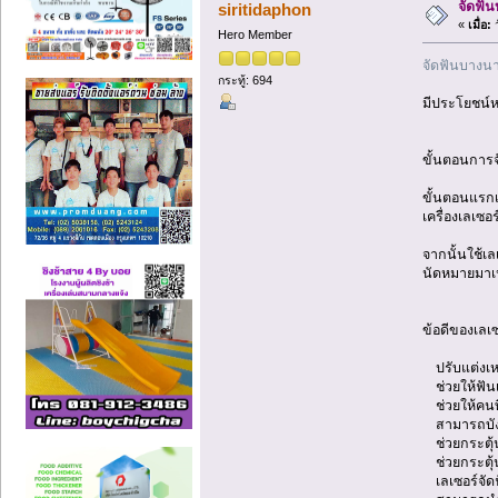
จัดฟัน
siritidaphon
«
เมื่อ:
ว
Hero Member
จัดฟันบางนา
กระทู้: 694
มีประโยชน์ห
ขั้นตอนการจ
ขั้นตอนแรกเ
เครื่องเลเซอ
จากนั้นใช้เล
นัดหมายมาเปล
ข้อดีของเลเซ
ปรับแต่งเหง
ช่วยให้ฟันเล
ช่วยให้คนที
สามารถบังคับ
ช่วยกระตุ้
ช่วยกระตุ้น
เลเซอร์จัดฟ