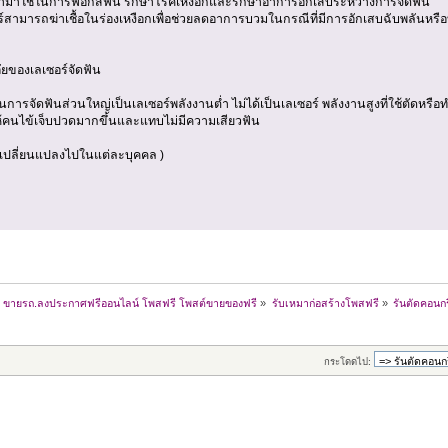
ใช้ในการฟอกสีฟัน รักษาโรคเหงือกและรักษาอาการอักเสบระหว่างการจัดฟัน
ามารถฆ่าเชื้อในร่องเหงือกเพื่อช่วยลดอาการบวมในกรณีที่มีการอักเสบฉับพลันหรื
ยของเลเซอร์จัดฟัน
้ในการจัดฟันส่วนใหญ่เป็นเลเซอร์พลังงานต่ำ ไม่ได้เป็นเลเซอร์ พลังงานสูงที่ใช้ตัดหร
ให้คนไข้เจ็บปวดมากขึ้นและแทบไม่มีความเสียวฟัน
จเปลี่ยนแปลงไปในแต่ละบุคคล )
้าน ขายรถ.ลงประกาศฟรีออนไลน์ โพสฟรี โพสต์ขายของฟรี
»
รับเหมาก่อสร้างโพสฟรี
»
รันตัดคอนกร
กระโดดไป: