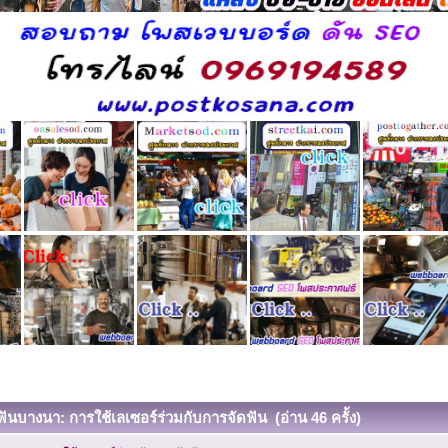
ฟันบางนา: การใช้เลเซอร์ร่วมกับการจัดฟัน (อ่าน 46 ครั้ง)