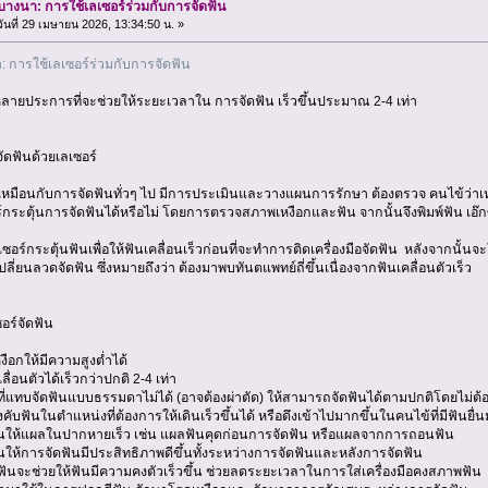
บางนา: การใช้เลเซอร์ร่วมกับการจัดฟัน
ันที่ 29 เมษายน 2026, 13:34:50 น. »
: การใช้เลเซอร์ร่วมกับการจัดฟัน
ลายประการที่จะช่วยให้ระยะเวลาใน การจัดฟัน เร็วขึ้นประมาณ 2-4 เท่า
ัดฟันด้วยเลเซอร์
หมือนกับการจัดฟันทั่วๆ ไป มีการประเมินและวางแผนการรักษา ต้องตรวจ คนไข้ว่า
ร์กระตุ้นการจัดฟันได้หรือไม่ โดยการตรวจสภาพเหงือกและฟัน จากนั้นจึงพิมพ์ฟัน เอ๊กซ
เซอร์กระตุ้นฟันเพื่อให้ฟันเคลื่อนเร็วก่อนที่จะทำการติดเครื่องมือจัดฟัน หลังจากนั้นจะใ
ี่ยนลวดจัดฟัน ซึ่งหมายถึงว่า ต้องมาพบทันตแพทย์ถี่ขึ้นเนื่องจากฟันเคลื่อนตัวเร็ว
อร์จัดฟัน
ือกให้มีความสูงต่ำได้
ื่อนตัวได้เร็วกว่าปกติ 2-4 เท่า
่แทบจัดฟันแบบธรรมดาไม่ได้ (อาจต้องผ่าตัด) ให้สามารถจัดฟันได้ตามปกติโดยไม่ต้อ
ฟันในตำแหน่งที่ต้องการให้เดินเร็วขึ้นได้ หรือดึงเข้าไปมากขึ้นในคนไข้ที่มีฟันยื่
นให้แผลในปากหายเร็ว เช่น แผลฟันคุดก่อนการจัดฟัน หรือแผลจากการถอนฟัน
ให้การจัดฟันมีประสิทธิภาพดีขึ้นทั้งระหว่างการจัดฟันและหลังการจัดฟัน
ันจะช่วยให้ฟันมีความคงตัวเร็วขึ้น ช่วยลดระยะเวลาในการใส่เครื่องมือคงสภาพฟัน