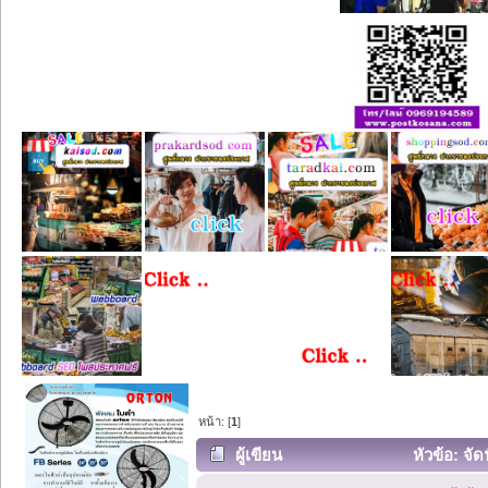
หน้า: [
1
]
ผู้เขียน
หัวข้อ: จัด