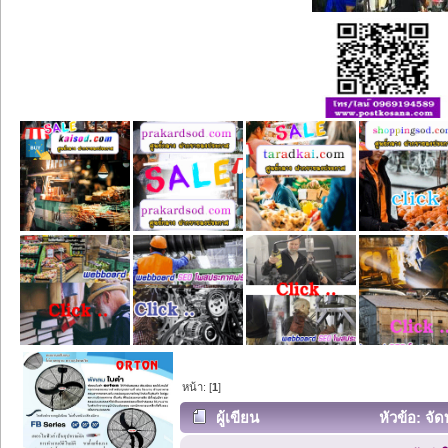
หน้า: [
1
]
ผู้เขียน
หัวข้อ: จัด