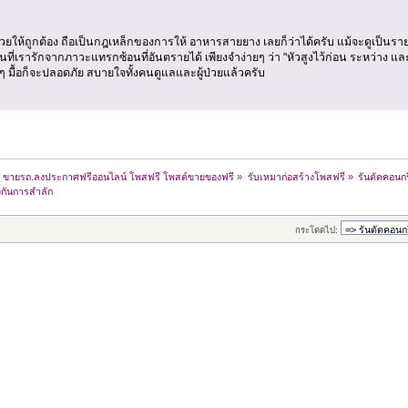
ป่วยให้ถูกต้อง ถือเป็นกฎเหล็กของการให้ อาหารสายยาง เลยก็ว่าได้ครับ แม้จะดูเป็นรายล
ที่เรารักจากภาวะแทรกซ้อนที่อันตรายได้ เพียงจำง่ายๆ ว่า "หัวสูงไว้ก่อน ระหว่าง และห
 มื้อก็จะปลอดภัย สบายใจทั้งคนดูแลและผู้ป่วยแล้วครับ
้าน ขายรถ.ลงประกาศฟรีออนไลน์ โพสฟรี โพสต์ขายของฟรี
»
รับเหมาก่อสร้างโพสฟรี
»
รันตัดคอนกร
งกันการสำลัก
กระโดดไป: