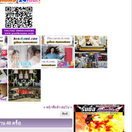
« หน้าที่แล้ว
ต่อไป »
พิมพ์
น 48 ครั้ง)