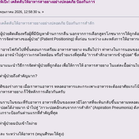
ให้เป๊ะ! เคล็ดลับให้อาหารสายยางอย่างปลอดภัย ป้องกันการ
9 พฤษภาคม 2026, 12:58:30 น. »
๊ะ! เคล็ดลับให้อาหารสายยางอย่างปลอดภัย ป้องกันการสำลัก
ลผู้ป่วยติดเตียงหรือผู้ที่มีปัญหาด้านการกลืน นอกจากการเลือกสูตรโภชนาการให้ถูกต้อ
การจัดท่าทางของผู้ป่วย" (Patient Positioning) ทั้งก่อน ระหว่าง และหลังการให้อาหาร
่เราอาจโฟกัสไปที่ขั้นตอนการเตรียม อาหารสายยาง จนลืมไปว่า ท่าทางในการนอนของ
ต้อง อาจนำไปสู่ภาวะกรดไหลย้อน หรือร้ายแรงที่สุดคือ "การสำลักอาหารเข้าสู่ปอด" ซึ่งเ
าแนะนำวิธีการจัดท่าผู้ป่วยที่ถูกต้อง เพื่อให้การให้ อาหารสายยาง ในแต่ละมื้อผ่านไ
่าผู้ป่วยถึงสำคัญมาก?
ิของร่างกาย เมื่อเราทานอาหาร หลอดอาหารและกระเพาะอาหารจะต้องอาศัยแรงโน้มถ
 อาหารสายยาง ก็ใช้หลักการเดียวกันครับ
นอนราบในขณะที่รับอาหาร อาหารที่เป็นของเหลวมีโอกาสที่จะท้นกลับขึ้นมาตามหล
ดได้ง่ายมาก นำไปสู่ "ภาวะปอดอักเสบจากการสำลัก" (Aspiration Pneumonia) ดังนั้
เกราะป้องกันด่านแรกที่สำคัญที่สุด
าผู้ป่วยฉบับเข้าใจง่าย
และ ระหว่างให้อาหาร (หนุนศีรษะให้สูง)