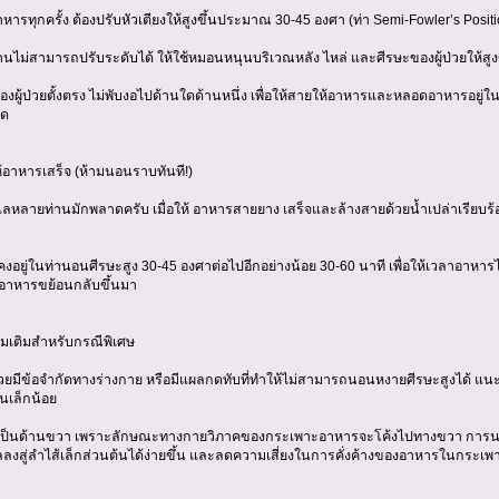
อาหารทุกครั้ง ต้องปรับหัวเตียงให้สูงขึ้นประมาณ 30-45 องศา (ท่า Semi-Fowler’s Positi
้านไม่สามารถปรับระดับได้ ให้ใช้หมอนหนุนบริเวณหลัง ไหล่ และศีรษะของผู้ป่วยให้สูงข
ของผู้ป่วยตั้งตรง ไม่พับงอไปด้านใดด้านหนึ่ง เพื่อให้สายให้อาหารและหลอดอาหารอย
ุด
ห้อาหารเสร็จ (ห้ามนอนราบทันที!)
ผู้ดูแลหลายท่านมักพลาดครับ เมื่อให้ อาหารสายยาง เสร็จและล้างสายด้วยน้ำเปล่าเรียบ
วยคงอยู่ในท่านอนศีรษะสูง 30-45 องศาต่อไปอีกอย่างน้อย 30-60 นาที เพื่อให้เวลาอา
ห้อาหารขย้อนกลับขึ้นมา
่มเติมสำหรับกรณีพิเศษ
้ป่วยมีข้อจำกัดทางร่างกาย หรือมีแผลกดทับที่ทำให้ไม่สามารถนอนหงายศีรษะสูงได้ 
้นเล็กน้อย
้องเป็นด้านขวา เพราะลักษณะทางกายวิภาคของกระเพาะอาหารจะโค้งไปทางขวา การน
งสู่ลำไส้เล็กส่วนต้นได้ง่ายขึ้น และลดความเสี่ยงในการคั่งค้างของอาหารในกระเพ