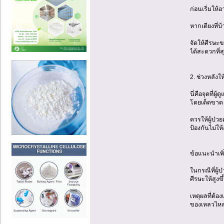
ก่อนเริ่มให้
หากเตียงที่บ
จัดให้ศีรษะ
ได้สะดวกที่ส
2. ช่วงหลังใ
นี่คือจุดที่
โดยเด็ดขาด
ควรให้ผู้ป่
ป้องกันไม่ใ
ข้อแนะนำเพิ
ในกรณีที่ผู
ศีรษะให้สูงขึ
เหตุผลที่ต
ของเหลวไหลล