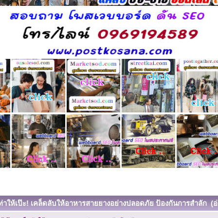
ท่าให้เป๊ะ! เคล็ดลับให้อาหารสายยางอย่างปลอดภัย ป้องกันการสำลัก (อ่า