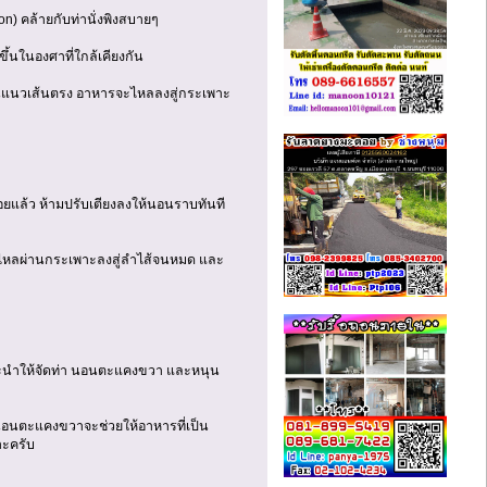
on) คล้ายกับท่านั่งพิงสบายๆ
ึ้นในองศาที่ใกล้เคียงกัน
ู่ในแนวเส้นตรง อาหารจะไหลลงสู่กระเพาะ
ร้อยแล้ว ห้ามปรับเตียงลงให้นอนราบทันที
หารไหลผ่านกระเพาะลงสู่ลำไส้จนหมด และ
แนะนำให้จัดท่า นอนตะแคงขวา และหนุน
อนตะแคงขวาจะช่วยให้อาหารที่เป็น
าะครับ