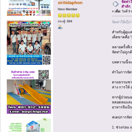
จัดท่า
siritidaphon
สำลัก
Hero Member
«
เมื่อ:
วันที่ 
กระทู้: 694
จัดท่าให้เป
สำหรับผู้ดูแ
เด็ดขาดคือ "
หลายครั้งที
จัดท่าไม่ถูก
บทความนี้จะม
ทำไมการจัดท
ตามธรรมชาต
ล่าง การให้
หากผู้ป่วย
หลอดลมและปอ
อาหารจึงเป็น
สเตปการจัดท่
1. ช่วงก่อน 