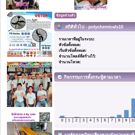
ข้อมูลส่วนตัว
สถิติทั่วไป - polychemicals10
รวมเวลาที่อยู่ในระบบ:
หัวข้อทั้งหมด:
เริ่มหัวข้อทั้งหมด:
จำนวนโพลล์ที่สร้างไว้:
จำนวนโหวต:
กิจกรรมการตั้งกระทู้ตามเวลา
0
1
2
3
4
5
6
7
8
9
1
บอร์ดยอดนิยมเรียงตามจำนวนกระทู้