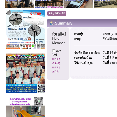
ข้อมูลส่วนตัว
Summary
foraliv11 
กระทู้:
7589 (7.18
Hero 
อายุ:
ยังไม่มีข้
Member
ออฟ
วันที่สมัครสมาชิก:
วันที่ 16 
ไลน์
เวลาท้องถิ่น:
วันที่ 8 ส
แสดง
ใช้งานล่าสุด:
วันนี้
เวลา
กระทู้
แสดง
สถิติ