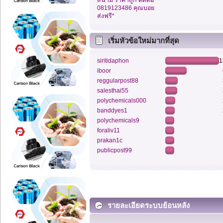
0819123486 คุณบอย
ส่งฟรี*
เริ่มหัวข้อใหม่มากที่สุด
siritidaphon
1
iboor
reggularpost88
salesthai55
polychemicals000
banddyes1
polychemicals9
foraliv11
prakan1c
publicpost99
รายละเอียดระบบย้อนหลัง