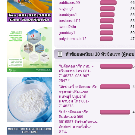
publicpost99
66
sayjung1
58
banddyes1
55
bestpostdd11
53
tweed24hr
51
goodday1
50
polychemicals12
47
หัวข้อยอดนิยม 10 หัวข้อแรก (ผู้ตอบ
สูงสุด)
รับตัดคอนกรีต กทม. -
5
ปริมณฑล โทร 081-
7148273, 085-907-
2547.*
ให้เช่าเครื่องตัดคอนกรีต
4
กรุงเทพ-ปริมณฑล
นนทบุรี ปทุมธานี
นครปฐม โทร 081-
7148273
รับจ้างตัดคอนกรีต
4
ติดต่อนนท์ 089-
6616557 รับจ้างตัดถนน
ตัดสะพาน คอริ่งพื้น-
คาน.