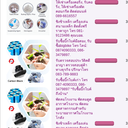
ให้เช่าเครื่องคอริ่ง, รับคอ
3
ริ่ง, ให้เช่าเครื่องตัด
คอนกรีต ติดต่อนนท์
089-6616557
ชิงช้าเหล็ก เครื่องเล่น
3
สนามเหล็ก ติดตั้งฟรี
ราคาถูก โทร 081-
9123486 คุณบอย.
รับซื้อบิ๊กไบค์มือสอง, รับ
3
ซื้อbigbike โทร-ไลน์:
0874090333, 086-
3479897.
รับตรวจสอบประวัติคดี
3
อาญา ตรวจสอบคู่ค้า
ทางธุรกิจ ปรึกษาโทร
083-789-9883
รับซื้อบิ๊กไบค์เก่า โทร
3
087-4090333, 086-
3479897 *รับซื้อบิ๊กไบค์
ถึงบ้าน*
พัดลมโรงงาน พัดลมดูด
3
อากาศโรงงาน พัดลม
อุตสาหกรรมสำหรับ
ระบายอากาศในโรงงาน
โกดัง
ชิงช้าเหล็ก เครื่องเล่น
3
สนาม ราคาถูก ติดต่อ