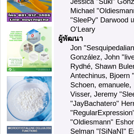
Jessica "Suki" Gonz
Michael "Oldiesma
"SleePy" Darwood แ
O'Leary
ผู้พัฒนา
Jon "Sesquipedalian"
González, John "li
Rydhé, Shawn Bulen
Antechinus, Bjoern "
Schoen, emanuele, 
Visser, Jeremy "Sl
"JayBachatero" Her
"RegularExpression
"Oldiesmann" Eshom,
Selman "[SiNaN]" Es