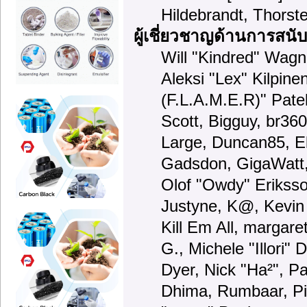
Hildebrandt, Thorst
ผู้เชี่ยวชาญด้านการสนั
Will "Kindred" Wagne
Aleksi "Lex" Kilpine
(F.L.A.M.E.R)" Patel
Scott, Bigguy, br36
Large, Duncan85, El
Gadsdon, GigaWatt,
Olof "Owdy" Eriksso
Justyne, K@, Kevin 
Kill Em All, margare
G., Michele "Illori" 
Dyer, Nick "Ha²", Pa
Dhima, Rumbaar, Pi