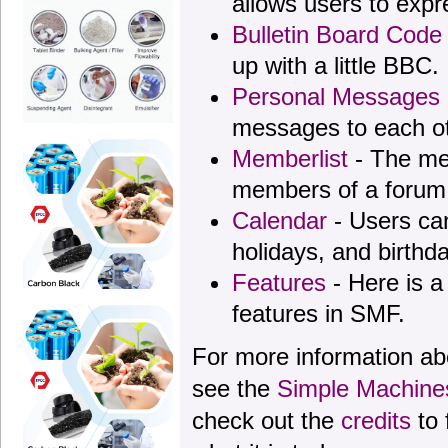
allows users to exp
Bulletin Board Code
up with a little BBC.
Personal Messages
messages to each ot
Memberlist
- The mem
members of a forum
Calendar
- Users can
holidays, and birthd
Features
- Here is a 
features in SMF.
For more information a
see the
Simple Machine
check out the
credits
to 