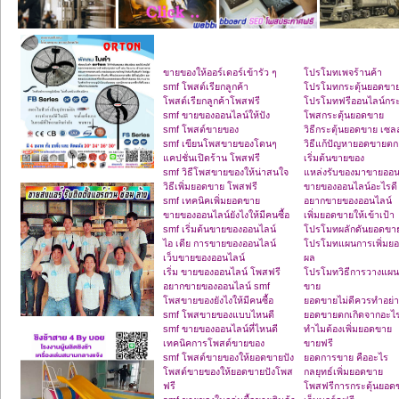
ขายของให้ออร์เดอร์เข้ารัว ๆ
โปรโมทเพจร้านค้า
smf โพสต์เรียกลูกค้า
โปรโมทกระตุ้นยอดขา
โพสต์เรียกลูกค้าโพสฟรี
โปรโมทฟรีออนไลน์กระ
smf ขายของออนไลน์ให้ปัง
โพสกระตุ้นยอดขาย
smf โพสต์ขายของ
วิธีกระตุ้นยอดขาย เซลล
smf เขียนโพสขายของโดนๆ
วิธีแก้ปัญหายอดขายตก
แคปชั่นเปิดร้าน โพสฟรี
เริ่มต้นขายของ
smf วิธีโพสขายของให้น่าสนใจ
แหล่งรับของมาขายออน
วิธีเพิ่มยอดขาย โพสฟรี
ขายของออนไลน์อะไรดี
smf เทคนิคเพิ่มยอดขาย
อยากขายของออนไลน์
ขายของออนไลน์ยังไงให้มีคนซื้อ
เพิ่มยอดขายให้เข้าเป้า
smf เริ่มต้นขายของออนไลน์
โปรโมทผลักดันยอดขา
ไอ เดีย การขายของออนไลน์
โปรโมทแผนการเพิ่มยอ
เว็บขายของออนไลน์
ผล
เริ่ม ขายของออนไลน์ โพสฟรี
โปรโมทวิธีการวางแผน
อยากขายของออนไลน์ smf
ขาย
โพสขายของยังไงให้มีคนซื้อ
ยอดขายไม่ดีควรทำอย่า
smf โพสขายของแบบไหนดี
ยอดขายตกเกิดจากอะไ
smf ขายของออนไลน์ที่ไหนดี
ทำไมต้องเพิ่มยอดขาย
เทคนิคการโพสต์ขายของ
ขายฟรี
smf โพสต์ขายของให้ยอดขายปัง
ยอดการขาย คืออะไร
โพสต์ขายของให้ยอดขายปังโพส
กลยุทธ์เพิ่มยอดขาย
ฟรี
โพสฟรีการกระตุ้นยอด