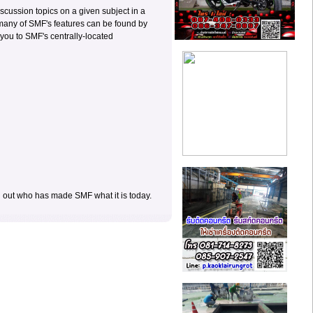
discussion topics on a given subject in a
 many of SMF's features can be found by
e you to SMF's centrally-located
d out who has made SMF what it is today.