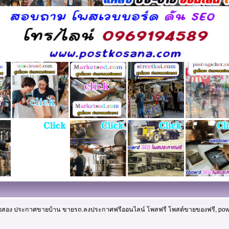
ือมือสอง ประกาศขายบ้าน ขายรถ.ลงประกาศฟรีออนไลน์ โพสฟรี โพสต์ขายของฟรี, po