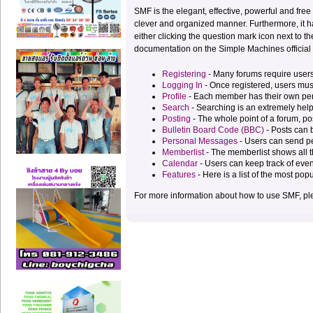
SMF is the elegant, effective, powerful and free 
clever and organized manner. Furthermore, it h
either clicking the question mark icon next to th
documentation on the Simple Machines official 
Registering
- Many forums require users t
Logging In
- Once registered, users must
Profile
- Each member has their own pers
Search
- Searching is an extremely helpf
Posting
- The whole point of a forum, po
Bulletin Board Code (BBC)
- Posts can b
Personal Messages
- Users can send p
Memberlist
- The memberlist shows all 
Calendar
- Users can keep track of even
Features
- Here is a list of the most pop
For more information about how to use SMF, p