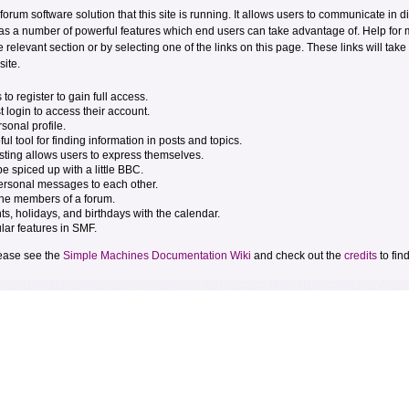
forum software solution that this site is running. It allows users to communicate in 
as a number of powerful features which end users can take advantage of. Help for
e relevant section or by selecting one of the links on this page. These links will tak
site.
o register to gain full access.
 login to access their account.
onal profile.
ul tool for finding information in posts and topics.
sting allows users to express themselves.
e spiced up with a little BBC.
ersonal messages to each other.
the members of a forum.
ts, holidays, and birthdays with the calendar.
ular features in SMF.
lease see the
Simple Machines Documentation Wiki
and check out the
credits
to fin